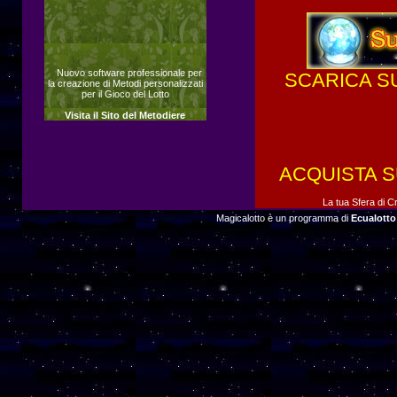
Nuovo software professionale per
SCARICA S
la creazione di Metodi personalizzati
per il Gioco del Lotto
Visita il Sito del Metodiere
ACQUISTA 
La tua Sfera di Cr
Magicalotto è un programma di
Ecualotto