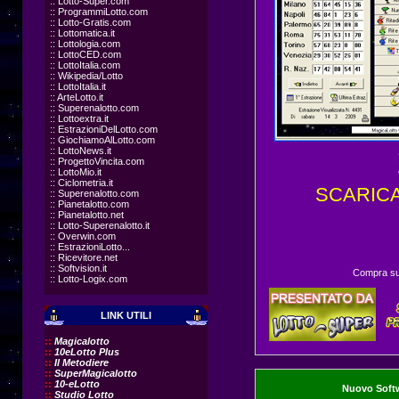
::
Lotto-Super.com
::
ProgrammiLotto.com
::
Lotto-Gratis.com
::
Lottomatica.it
::
Lottologia.com
::
LottoCED.com
::
LottoItalia.com
::
Wikipedia/Lotto
::
LottoItalia.it
::
ArteLotto.it
::
Superenalotto.com
::
Lottoextra.it
::
EstrazioniDelLotto.com
::
GiochiamoAlLotto.com
::
LottoNews.it
::
ProgettoVincita.com
::
LottoMio.it
::
Ciclometria.it
SCARIC
::
Superenalotto.com
::
Pianetalotto.com
::
Pianetalotto.net
::
Lotto-Superenalotto.it
::
Overwin.com
::
EstrazioniLotto...
::
Ricevitore.net
::
Softvision.it
Compra sub
::
Lotto-Logix.com
LINK UTILI
::
Magicalotto
::
10eLotto Plus
::
Il Metodiere
::
SuperMagicalotto
::
10-eLotto
Nuovo Softwa
::
Studio Lotto