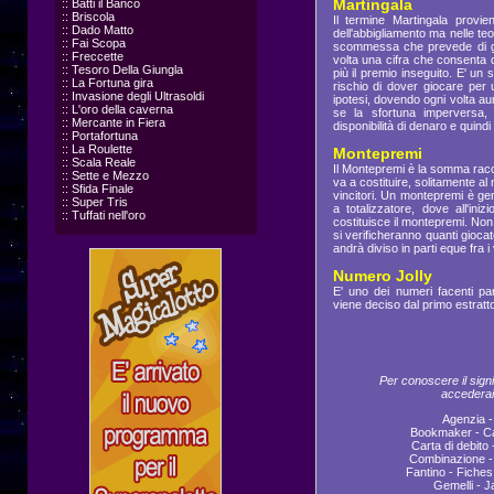
Martingala
::
Batti il Banco
::
Briscola
Il termine Martingala provi
::
Dado Matto
dell'abbigliamento ma nelle te
::
Fai Scopa
scommessa che prevede di gi
::
Freccette
volta una cifra che consenta d
::
Tesoro Della Giungla
più il premio inseguito. E' un
::
La Fortuna gira
rischio di dover giocare per 
::
Invasione degli Ultrasoldi
ipotesi, dovendo ogni volta aum
::
L'oro della caverna
se la sfortuna imperversa, 
::
Mercante in Fiera
disponibilità di denaro e quindi
::
Portafortuna
::
La Roulette
Montepremi
::
Scala Reale
Il Montepremi è la somma racc
::
Sette e Mezzo
va a costituire, solitamente al n
::
Sfida Finale
vincitori. Un montepremi è g
::
Super Tris
a totalizzatore, dove all'in
::
Tuffati nell'oro
costituisce il montepremi. Non
si verificheranno quanti giocat
andrà diviso in parti eque fra i 
Numero Jolly
E' uno dei numeri facenti pa
viene deciso dal primo estratto
Per conoscere il signi
accederai 
Agenzia -
Bookmaker - Cab
Carta di debito
Combinazione - 
Fantino - Fiches
Gemelli - J