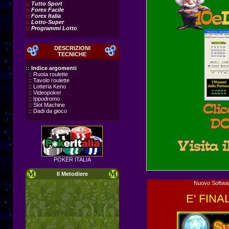
::
Tutto Sport
::
Forex Facile
::
Forex Italia
::
Lotto-Super
::
Programmi Lotto
DESCRIZIONI
TECNICHE
::
Indice argomenti
::
Ruota roulette
::
Tavolo roulette
::
Lotteria Keno
::
Videopoker
::
Ippodromo
::
Slot Machine
::
Dadi da gioco
POKER ITALIA
Il Metodiere
Nuovo Softwar
E' FIN