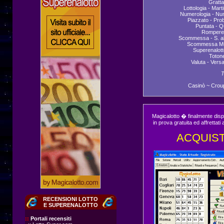
Gratta
Lottologia - Mar
Numerologia - Num
Piazzato - Prob
Puntata - Q
Rompere 
Scommessa - S. al to
Scommessa Mult
Superenalotto
Totone
Valuta - Versa
T
Casinò
~
Crou
Magicalotto � finalmente disp
in prova gratuita ed affrettat
ACQUIS
RECENSIONI LOTTO
E SUPERENALOTTO
::
Portali recensiti