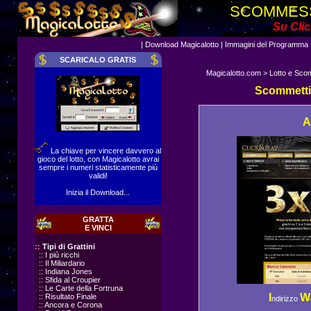
SCOMMESSE
Su Clic
|
Download Magicalotto
|
Immagini del Programma
SCARICALO GRATIS
Magicalotto.com
>
Lotto e Sc
Scommetti 
A
La chiave per vincere davvero al
gioco del lotto, con Magicalotto avrai
sempre i numeri statisticamente più
validi!
Inizia il Download...
GRATTA
E VINCI
::
Tipi di Grattini
::
I più ricchi
::
Il Miliardario
::
Indiana Jones
::
Sfida al Croupier
::
Le Carte della Fortruna
I
W
::
Risultato Finale
ndirizzo
::
Ancora e Corona