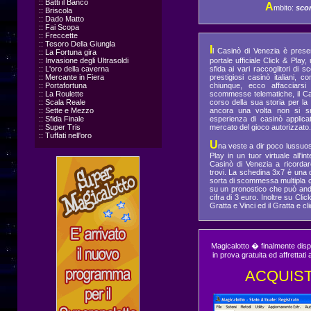
::
Batti il Banco
A
mbito:
scom
::
Briscola
::
Dado Matto
::
Fai Scopa
::
Freccette
::
Tesoro Della Giungla
I
l Casinò di Venezia è prese
::
La Fortuna gira
portale ufficiale Click & Play,
::
Invasione degli Ultrasoldi
sfida ai vari raccoglitori di
::
L'oro della caverna
prestigiosi casinò italiani, 
::
Mercante in Fiera
chiunque, ecco affacciars
::
Portafortuna
scommesse telematiche, il Cas
::
La Roulette
corso della sua storia per la
::
Scala Reale
ancora una volta non si sm
::
Sette e Mezzo
esperienza di casinò applica
::
Sfida Finale
mercato del gioco autorizzato.
::
Super Tris
::
Tuffati nell'oro
U
na veste a dir poco lussuos
Play in un tuor virtuale all'in
Casinò di Venezia a ricordar
trovi. La schedina 3x7 è una d
sorta di scommessa multipla ch
su un pronostico che può andar
cifra di 3 euro. Inoltre su Cli
Gratta e Vinci ed il Gratta e cl
Magicalotto � finalmente disp
in prova gratuita ed affrettat
ACQUIS