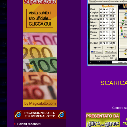
SCARIC
Compra sub
RECENSIONI LOTTO
E SUPERENALOTTO
::
Portali recensiti