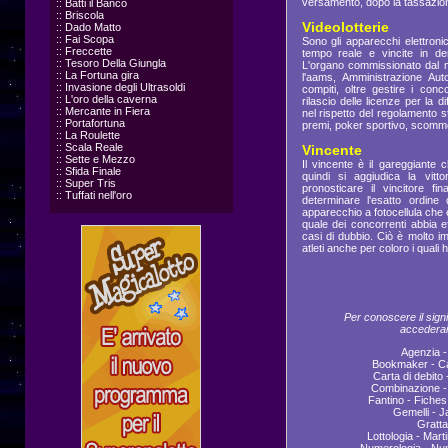
versamento, dopo la tassazione
::
Batti il Banco
::
Briscola
Videolotterie
::
Dado Matto
::
Fai Scopa
Sono gli apparecchi elettron
::
Freccette
tempo reale e vincite in de
::
Tesoro Della Giungla
L'organo commissionato dal mon
::
La Fortuna gira
l'aams, Amministrazione Au
::
Invasione degli Ultrasoldi
compiti, oltre gestire i co
::
L'oro della caverna
rilascio delle licenze per la d
::
Mercante in Fiera
nel rispetto del regolamento st
::
Portafortuna
premi, poker sportivo, scomme
::
La Roulette
::
Scala Reale
Vincente
::
Sette e Mezzo
Il vincente è il gareggiante
::
Sfida Finale
quindi si aggiudica la vitt
::
Super Tris
pronosticare il vincitore f
::
Tuffati nell'oro
determinare l'esatto ordine 
apparecchio a fotocellula che 
quale dei concorrenti abbia ef
casi di dubbio. Ciò è molto imp
atleti anche per coloro i quali
Per conoscere il signi
accederai 
Agenzia -
Bookmaker - Cab
Carta di debito
Combinazione - 
Fantino - Fiches
Gemelli - J
Gratta
Lottologia - Mar
Numerologia - Num