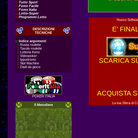
::
Tutto Sport
::
Forex Facile
::
Forex Italia
::
Lotto-Super
::
Programmi Lotto
Nuovo Softwar
E' FIN
DESCRIZIONI
TECNICHE
::
Indice argomenti
::
Ruota roulette
::
Tavolo roulette
::
Lotteria Keno
::
Videopoker
SCARICA S
::
Ippodromo
::
Slot Machine
::
Dadi da gioco
ACQUISTA 
POKER ITALIA
La tua Sfera di Cr
Il Metodiere