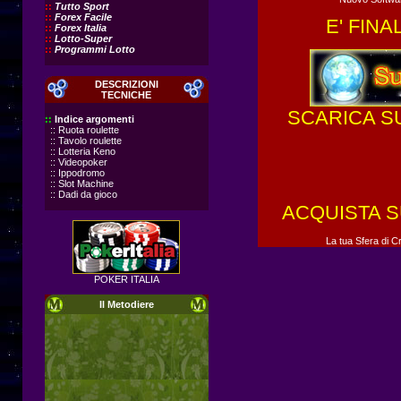
::
Tutto Sport
::
Forex Facile
E' FIN
::
Forex Italia
::
Lotto-Super
::
Programmi Lotto
DESCRIZIONI
TECNICHE
SCARICA S
::
Indice argomenti
::
Ruota roulette
::
Tavolo roulette
::
Lotteria Keno
::
Videopoker
::
Ippodromo
::
Slot Machine
::
Dadi da gioco
ACQUISTA 
La tua Sfera di Cr
POKER ITALIA
Il Metodiere