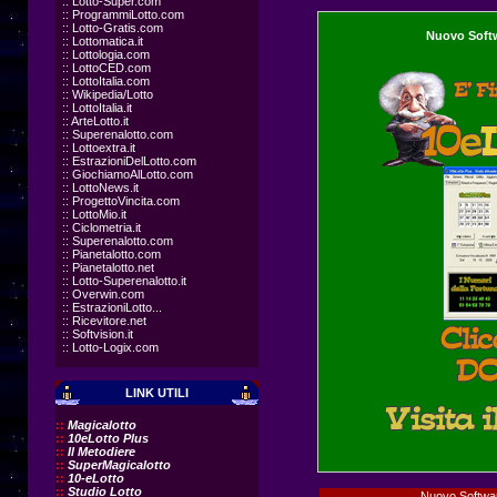
::
Lotto-Super.com
::
ProgrammiLotto.com
::
Lotto-Gratis.com
Nuovo Softwa
::
Lottomatica.it
::
Lottologia.com
::
LottoCED.com
::
LottoItalia.com
::
Wikipedia/Lotto
::
LottoItalia.it
::
ArteLotto.it
::
Superenalotto.com
::
Lottoextra.it
::
EstrazioniDelLotto.com
::
GiochiamoAlLotto.com
::
LottoNews.it
::
ProgettoVincita.com
::
LottoMio.it
::
Ciclometria.it
::
Superenalotto.com
::
Pianetalotto.com
::
Pianetalotto.net
::
Lotto-Superenalotto.it
::
Overwin.com
::
EstrazioniLotto...
::
Ricevitore.net
::
Softvision.it
::
Lotto-Logix.com
LINK UTILI
::
Magicalotto
::
10eLotto Plus
::
Il Metodiere
::
SuperMagicalotto
::
10-eLotto
::
Studio Lotto
Nuovo Softwar